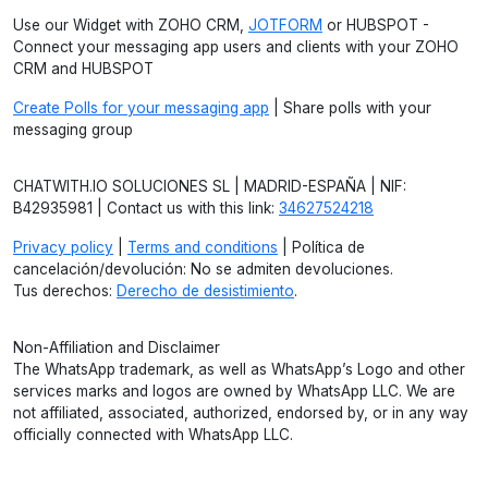
Use our Widget with ZOHO CRM,
JOTFORM
or HUBSPOT -
Connect your messaging app users and clients with your ZOHO
CRM and HUBSPOT
Create Polls for your messaging app
| Share polls with your
messaging group
CHATWITH.IO SOLUCIONES SL | MADRID-ESPAÑA | NIF:
B42935981 | Contact us with this link:
34627524218
Privacy policy
|
Terms and conditions
| Política de
cancelación/devolución: No se admiten devoluciones.
Tus derechos:
Derecho de desistimiento
.
Non-Affiliation and Disclaimer
The WhatsApp trademark, as well as WhatsApp’s Logo and other
services marks and logos are owned by WhatsApp LLC. We are
not affiliated, associated, authorized, endorsed by, or in any way
officially connected with WhatsApp LLC.