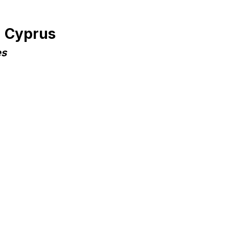
n Cyprus
es