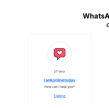
WhatsAp
C
27 clics
rankonlinetoday
How can I help you?
Dating