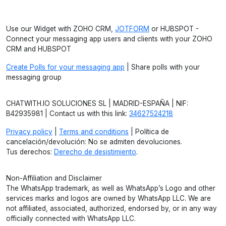
Use our Widget with ZOHO CRM,
JOTFORM
or HUBSPOT -
Connect your messaging app users and clients with your ZOHO
CRM and HUBSPOT
Create Polls for your messaging app
| Share polls with your
messaging group
CHATWITH.IO SOLUCIONES SL | MADRID-ESPAÑA | NIF:
B42935981 | Contact us with this link:
34627524218
Privacy policy
|
Terms and conditions
| Política de
cancelación/devolución: No se admiten devoluciones.
Tus derechos:
Derecho de desistimiento
.
Non-Affiliation and Disclaimer
The WhatsApp trademark, as well as WhatsApp’s Logo and other
services marks and logos are owned by WhatsApp LLC. We are
not affiliated, associated, authorized, endorsed by, or in any way
officially connected with WhatsApp LLC.