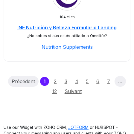
104 clics
INE Nutrición y Belleza Formulario Landing
¿No sabes si aún estás afiliado a Omnilife?
Nutrition Supplements
(current)
Précédent
1
2
3
4
5
6
7
…
12
Suivant
Use our Widget with ZOHO CRM,
JOTFORM
or HUBSPOT -
Connect your messaging app users and clients with your ZOHO