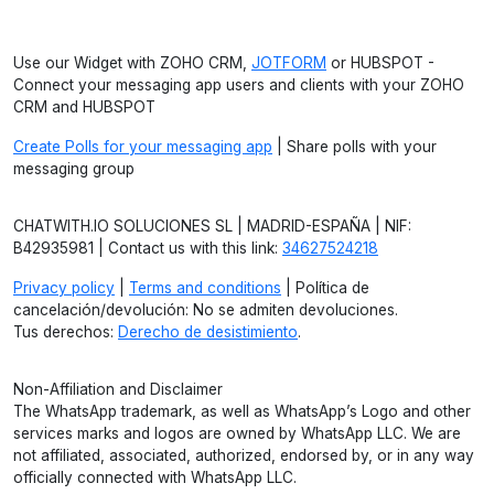
Use our Widget with ZOHO CRM,
JOTFORM
or HUBSPOT -
Connect your messaging app users and clients with your ZOHO
CRM and HUBSPOT
Create Polls for your messaging app
| Share polls with your
messaging group
CHATWITH.IO SOLUCIONES SL | MADRID-ESPAÑA | NIF:
B42935981 | Contact us with this link:
34627524218
Privacy policy
|
Terms and conditions
| Política de
cancelación/devolución: No se admiten devoluciones.
Tus derechos:
Derecho de desistimiento
.
Non-Affiliation and Disclaimer
The WhatsApp trademark, as well as WhatsApp’s Logo and other
services marks and logos are owned by WhatsApp LLC. We are
not affiliated, associated, authorized, endorsed by, or in any way
officially connected with WhatsApp LLC.