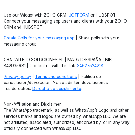
Use our Widget with ZOHO CRM,
JOTFORM
or HUBSPOT -
Connect your messaging app users and clients with your ZOHO
CRM and HUBSPOT
Create Polls for your messaging app
| Share polls with your
messaging group
CHATWITH.IO SOLUCIONES SL | MADRID-ESPAÑA | NIF:
B42935981 | Contact us with this link:
34627524218
Privacy policy
|
Terms and conditions
| Política de
cancelación/devolución: No se admiten devoluciones.
Tus derechos:
Derecho de desistimiento
.
Non-Affiliation and Disclaimer
The WhatsApp trademark, as well as WhatsApp’s Logo and other
services marks and logos are owned by WhatsApp LLC. We are
not affiliated, associated, authorized, endorsed by, or in any way
officially connected with WhatsApp LLC.