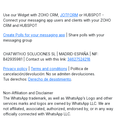
Use our Widget with ZOHO CRM,
JOTFORM
or HUBSPOT -
Connect your messaging app users and clients with your ZOHO
CRM and HUBSPOT
Create Polls for your messaging app
| Share polls with your
messaging group
CHATWITH.IO SOLUCIONES SL | MADRID-ESPAÑA | NIF:
B42935981 | Contact us with this link:
34627524218
Privacy policy
|
Terms and conditions
| Política de
cancelación/devolución: No se admiten devoluciones.
Tus derechos:
Derecho de desistimiento
.
Non-Affiliation and Disclaimer
The WhatsApp trademark, as well as WhatsApp’s Logo and other
services marks and logos are owned by WhatsApp LLC. We are
not affiliated, associated, authorized, endorsed by, or in any way
officially connected with WhatsApp LLC.