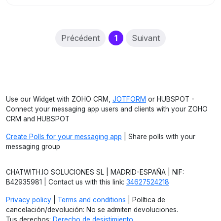
(current)
Précédent
1
Suivant
Use our Widget with ZOHO CRM,
JOTFORM
or HUBSPOT -
Connect your messaging app users and clients with your ZOHO
CRM and HUBSPOT
Create Polls for your messaging app
| Share polls with your
messaging group
CHATWITH.IO SOLUCIONES SL | MADRID-ESPAÑA | NIF:
B42935981 | Contact us with this link:
34627524218
Privacy policy
|
Terms and conditions
| Política de
cancelación/devolución: No se admiten devoluciones.
Tus derechos:
Derecho de desistimiento
.