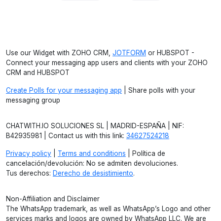
Use our Widget with ZOHO CRM,
JOTFORM
or HUBSPOT -
Connect your messaging app users and clients with your ZOHO
CRM and HUBSPOT
Create Polls for your messaging app
| Share polls with your
messaging group
CHATWITH.IO SOLUCIONES SL | MADRID-ESPAÑA | NIF:
B42935981 | Contact us with this link:
34627524218
Privacy policy
|
Terms and conditions
| Política de
cancelación/devolución: No se admiten devoluciones.
Tus derechos:
Derecho de desistimiento
.
Non-Affiliation and Disclaimer
The WhatsApp trademark, as well as WhatsApp’s Logo and other
services marks and logos are owned by WhatsApp LLC. We are