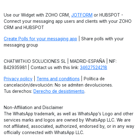
Use our Widget with ZOHO CRM,
JOTFORM
or HUBSPOT -
Connect your messaging app users and clients with your ZOHO
CRM and HUBSPOT
Create Polls for your messaging app
| Share polls with your
messaging group
CHATWITH.IO SOLUCIONES SL | MADRID-ESPAÑA | NIF:
B42935981 | Contact us with this link:
34627524218
Privacy policy
|
Terms and conditions
| Política de
cancelación/devolución: No se admiten devoluciones.
Tus derechos:
Derecho de desistimiento
.
Non-Affiliation and Disclaimer
The WhatsApp trademark, as well as WhatsApp’s Logo and other
services marks and logos are owned by WhatsApp LLC. We are
not affiliated, associated, authorized, endorsed by, or in any way
officially connected with WhatsApp LLC.