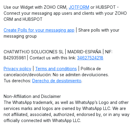
Use our Widget with ZOHO CRM,
JOTFORM
or HUBSPOT -
Connect your messaging app users and clients with your ZOHO
CRM and HUBSPOT
Create Polls for your messaging app
| Share polls with your
messaging group
CHATWITH.IO SOLUCIONES SL | MADRID-ESPAÑA | NIF:
B42935981 | Contact us with this link:
34627524218
Privacy policy
|
Terms and conditions
| Política de
cancelación/devolución: No se admiten devoluciones.
Tus derechos:
Derecho de desistimiento
.
Non-Affiliation and Disclaimer
The WhatsApp trademark, as well as WhatsApp’s Logo and other
services marks and logos are owned by WhatsApp LLC. We are
not affiliated, associated, authorized, endorsed by, or in any way
officially connected with WhatsApp LLC.