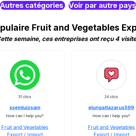
Autres catégories
Voir par autre pays
ulaire Fruit and Vegetables Exp
ette semaine, ces entreprises ont reçu 4 visit
31 clics
24 clics
ssemluizsam
elungatlazarus599
How can I help you?
How can I help you?
Fruit and Vegetables
Fruit and Vegetables
Export / Import
Export / Import