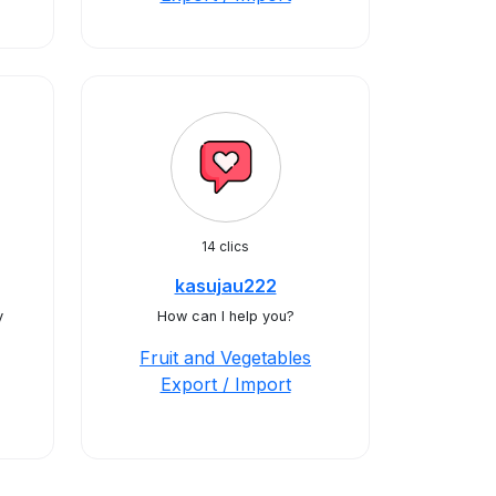
14 clics
kasujau222
y
How can I help you?
Fruit and Vegetables
Export / Import