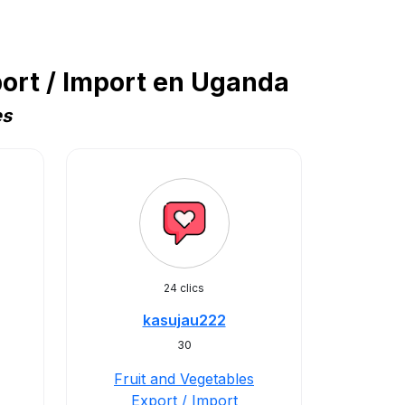
ort / Import en Uganda
es
24 clics
kasujau222
30
Fruit and Vegetables
Export / Import