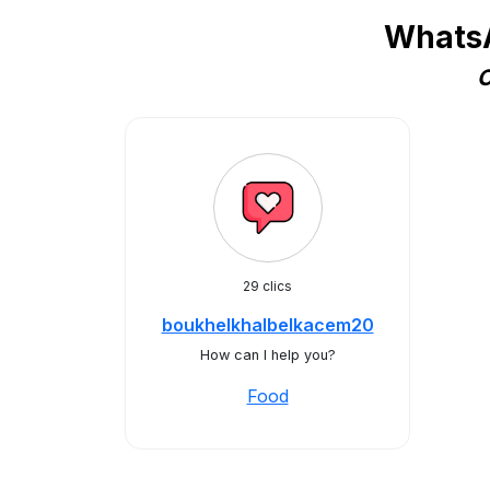
WhatsA
C
29 clics
boukhelkhalbelkacem20
How can I help you?
Food