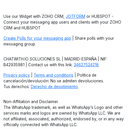
Use our Widget with ZOHO CRM,
JOTFORM
or HUBSPOT -
Connect your messaging app users and clients with your ZOHO
CRM and HUBSPOT
Create Polls for your messaging app
| Share polls with your
messaging group
CHATWITH.IO SOLUCIONES SL | MADRID-ESPAÑA | NIF:
B42935981 | Contact us with this link:
34627524218
Privacy policy
|
Terms and conditions
| Política de
cancelación/devolución: No se admiten devoluciones.
Tus derechos:
Derecho de desistimiento
.
Non-Affiliation and Disclaimer
The WhatsApp trademark, as well as WhatsApp’s Logo and other
services marks and logos are owned by WhatsApp LLC. We are
not affiliated, associated, authorized, endorsed by, or in any way
officially connected with WhatsApp LLC.