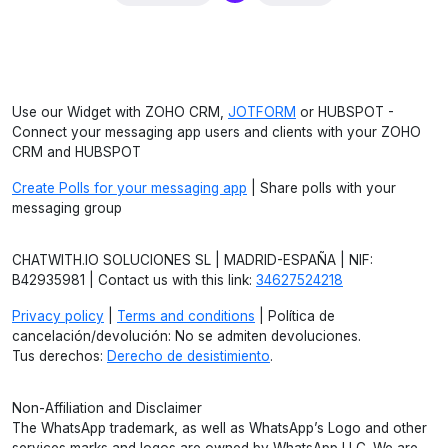
Use our Widget with ZOHO CRM,
JOTFORM
or HUBSPOT -
Connect your messaging app users and clients with your ZOHO
CRM and HUBSPOT
Create Polls for your messaging app
| Share polls with your
messaging group
CHATWITH.IO SOLUCIONES SL | MADRID-ESPAÑA | NIF:
B42935981 | Contact us with this link:
34627524218
Privacy policy
|
Terms and conditions
| Política de
cancelación/devolución: No se admiten devoluciones.
Tus derechos:
Derecho de desistimiento
.
Non-Affiliation and Disclaimer
The WhatsApp trademark, as well as WhatsApp’s Logo and other